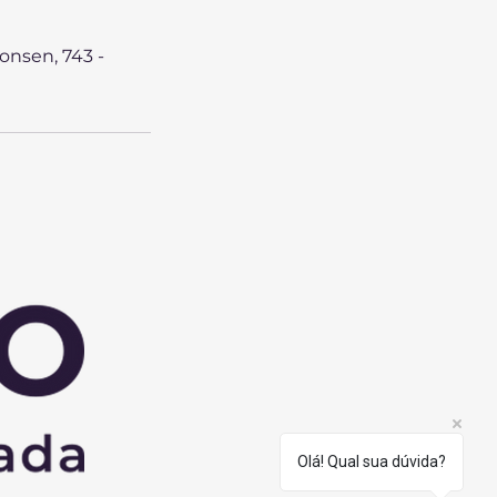
onsen, 743 -
Olá! Qual sua dúvida?